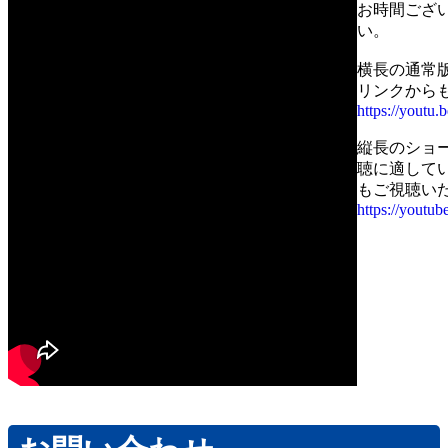
お時間ござ
い。
横長の通常
リンクから
https://youtu
縦長のショ
聴に適して
もご視聴い
https://yout