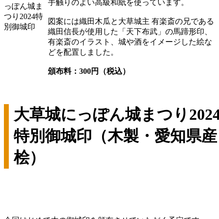
手触りのよい高級和紙を使っています。
図案には織田木瓜と大草城主 有楽斎の兄である
織田信長が使用した「天下布武」の馬蹄形印、
有楽斎のイラスト、城や酒をイメージした絵な
どを配置しました。
頒布料：300円（税込）
大草城にっぽん城まつり202
特別御城印（木製・愛知県産
桧）