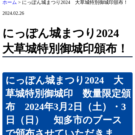
ホーム
>
にっぽん城まつり2024 大草城特別御城印頒布！
シール・ステッカー
2024.02.26
工具用社名シール『ツールステッカー』
工具用社名シール『ツールステッカー・
にっぽん城まつり2024
シルバー』
工具用社名シール『ツールステッカー・
大草城特別御城印頒布！
クリア』
電動工具用社名シール『ツールステッカ
ー・バッテリー』
ガスメーター（マイコンメーター）用 社
名ラベルステッカー・連絡先シール
にっぽん城まつり2024 大
ホームページ制作
知多半島情報交換市場
草城特別御城印 数量限定頒
ノベルティ制作
布 2024年3月2日（土）・3
オリジナル印刷うちわ
ピンバッジ
日（日） 知多市のブース
プリントTシャツ
で頒布させていただきま
防染タオル