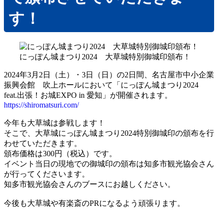
名入れタオル
す！
ノベルティデザイン
動画制作
店主挨拶動画（YouTube動画CM/TAD：
にっぽん城まつり2024 大草城特別御城印頒布！
TENSYU AISATSU DOGA）
販促・業務ツール
2024年3月2日（土）・3日（日）の2日間、名古屋市中小企業
振興会館 吹上ホールにおいて「にっぽん城まつり2024
インボイス制度対応スタンプ『インボイ
feat.出張！お城EXPO in 愛知」が開催されます。
スタンプ』
https://shiromatsuri.com/
ナンバープレートストラップ
今年も大草城は参戦します！
キャラクターデザイン
そこで、大草城にっぽん城まつり2024特別御城印の頒布を行
印鑑
わせていただきます。
頒布価格は300円（税込）です。
スタンプ印・ネーム印
イベント当日の現地での御城印の頒布は知多市観光協会さん
まちおこし事業
が行ってくださいます。
SDGs支援事業
知多市観光協会さんのブースにお越しください。
開発商品
今後も大草城や有楽斎のPRになるよう頑張ります。
会社概要