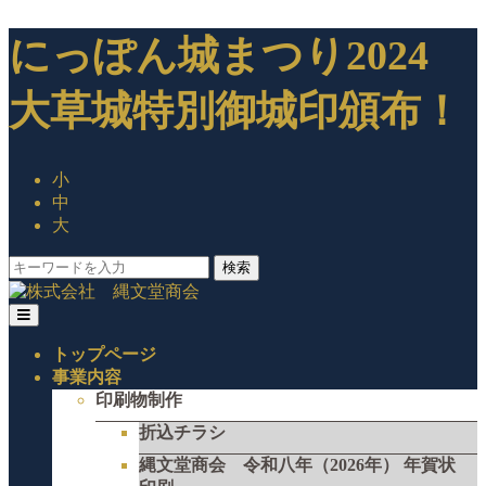
にっぽん城まつり2024
大草城特別御城印頒布！
小
中
大
検索
トップページ
事業内容
印刷物制作
折込チラシ
縄文堂商会 令和八年（2026年） 年賀状