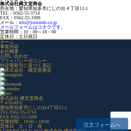
株式会社縄文堂商会
所在地：愛知県知多市にしの台４丁目12-1
TEL：0562-55-3714
FAX：0562-55-3399
メール：
info@jomondo.co.jp
メールフォームはコチラです。
営業時間：10：00～18：00
定休日：土日祝日
ホーム
事業内容
会社概要
お問い合わせ
プライバシーポリシー
特定商取引に基づく表記
株式会社 縄文堂商会
〒478-0055
愛知県知多市にしの台4丁目12-1
TEL 0562-55-3714
FAX 0562-55-3399
営業時間 10:00～18:00
注文フォームへ
定休日 土・日・祝
COPYRIGHT © 2016 株式会社 縄文堂商会. All rights reserved.