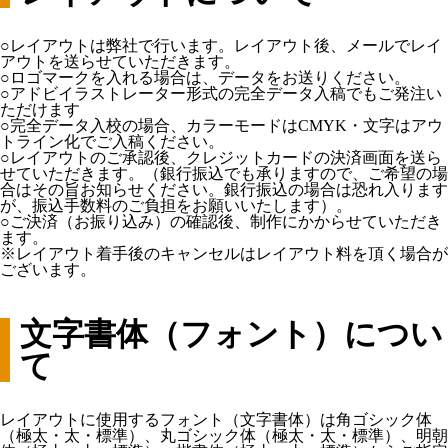
○レイアウトは弊社で行います。レイアウト後、メールでレイ
アウトを送らせていただきます。
○ロゴマークを入れる場合は、データをお送りください。
○アドビイラストレーター形式の完全データ入稿でもご発注い
ただけます
○完全データ入校の場合、カラーモードはCMYK・文字はアウ
トライン化でご入稿ください。
○レイアウトのご承認後、クレジットカードの決済画面を送ら
せていただきます。（銀行振込でも承りますので、ご希望の場
合はその旨お知らせください。銀行振込の場合は恐れ入ります
が、振込手数料のご負担をお願いいたします）。
○ご決済（お振り込み）の確認後、制作にかからせていただき
ます。
※レイアウト着手後のキャンセルはレイアウト料を頂く場合が
ございます。
文字書体（フォント）につい
て
レイアウトに使用するフォント（文字書体）は角ゴシック体
（極太・太・標準）、丸ゴシック体（極太・太・標準）、明朝