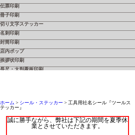
伝票印刷
冊子印刷
切り文字ステッカー
名刺印刷
封筒印刷
店内ポップ
挨拶状印刷
長尺・大判看板印刷
飲食店メニュー
フライヤー・リーフレット
シール・ステッカー
ホーム
>
シール・ステッカー
>
工具用社名シール『ツールス
工具用社名シール『ツールステッカー』
テッカー』
工具用社名シール『ツールステッカー・シルバー』
誠に勝手ながら、弊社は下記の期間を夏季休
工具用社名シール『ツールステッカー・クリア』
業とさせていただきます。
電動工具用社名シール『ツールステッカー・バッテリー』