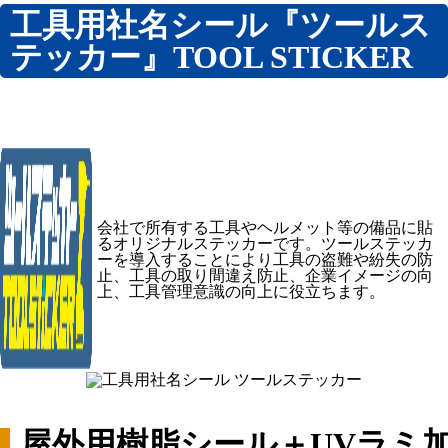
工具用社名シール『ツールス
キャラクターデザイン
テッカー』TOOL STICKER
印鑑
スタンプ印・ネーム印
まちおこし事業
SDGs支援事業
開発商品
会社概要
縄文堂商会 SDGs宣言
会社で所有する工具やヘルメット等の備品に貼
るオリジナルステッカーです。ツールステッカ
お問い合わせ
ーを導入することにより工具の盗難や紛失の防
止、工具の取り間違え防止、企業イメージの向
上、工具管理意識の向上に役立ちます。
屋外用樹脂シール＋UVラミ