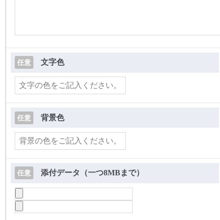
文字色
任意
背景色
任意
添付データ（一つ8MBまで）
任意