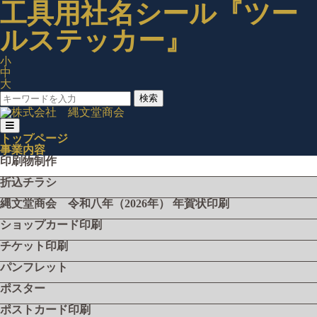
工具用社名シール『ツー
ルステッカー』
小
中
大
検索
トップページ
事業内容
印刷物制作
折込チラシ
縄文堂商会 令和八年（2026年） 年賀状印刷
ショップカード印刷
チケット印刷
パンフレット
ポスター
ポストカード印刷