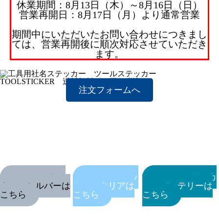
休業期間：8月13日（木）～8月16日（日）
ガスメーター（マイコンメーター）用 社名ラベルステッカ
営業再開日：8月17日（月）より通常営業
ー・連絡先シール
ホームページ制作
期間中にいただいたお問い合わせにつきまし
知多半島情報交換市場
ては、営業再開後に順次対応させていただき
ます。
ノベルティ制作
オリジナル印刷うちわ
ピンバッジ
注文フォームへ
プリントTシャツ
防染タオル
名入れタオル
ノベルティデザイン
動画制作
店主挨拶動画（YouTube動画CM/TAD：TENSYU AISATSU
ツールステッ
ツールステッ
ツールステッカ
DOGA）
カー・シルバーは
カー・クリアは
ー・バッテリーは
販促・業務ツール
こちら
こちら
こちら
インボイス制度対応スタンプ『インボイスタンプ』
ナンバープレートストラップ