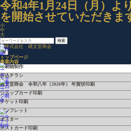
令和4年1月24日（月）
を開始させていただきま
小
中
大
検索
トップページ
事業内容
印刷物制作
折込チラシ
縄文堂商会 令和八年（2026年） 年賀状印刷
ショップカード印刷
チケット印刷
パンフレット
ポスター
ポストカード印刷