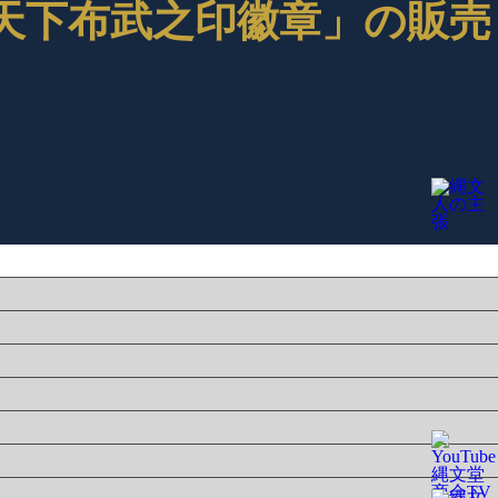
「天下布武之印徽章」の販売