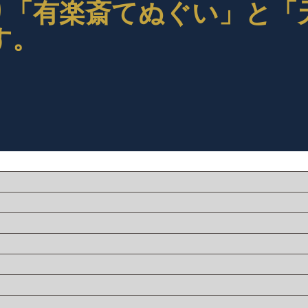
より「有楽斎てぬぐい」と
す。