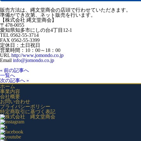
販売方法は、縄文堂商会の店頭で行わせていただきます。
準備ができ次第、ネット販売を行います。
【株式会社 縄文堂商会】
〒478-0055
愛知県知多市にしの台4丁目12-1
TEL 0562-55-3714
FAX 0562-55-3399
定休日：土日祝日
営業時間：10：00～18：00
URL
http://www.jomondo.co.jp
Email
info@jomondo.co.jp
« 前の記事へ
一覧へ
次の記事へ »
ホーム
事業内容
会社概要
お問い合わせ
プライバシーポリシー
特定商取引に基づく表記