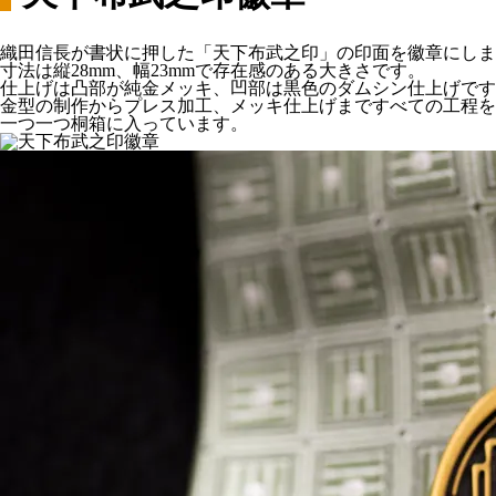
織田信長が書状に押した「天下布武之印」の印面を徽章にしま
寸法は縦28mm、幅23mmで存在感のある大きさです。
仕上げは凸部が純金メッキ、凹部は黒色のダムシン仕上げです
金型の制作からプレス加工、メッキ仕上げまですべての工程を
一つ一つ桐箱に入っています。