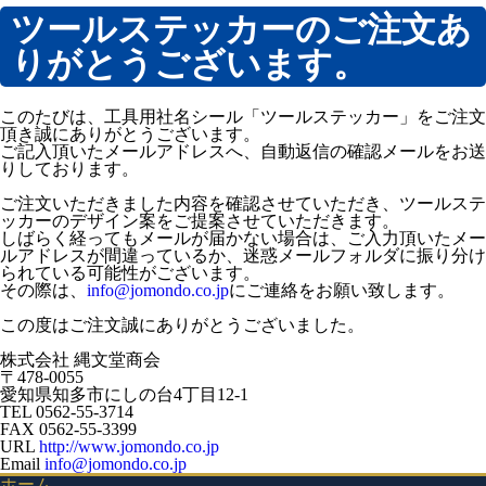
ツールステッカーのご注文あ
電動工具用社名シール『ツールステッカー・バッテリー』
りがとうございます。
ガスメーター（マイコンメーター）用 社名ラベルステッカ
ー・連絡先シール
ホームページ制作
このたびは、工具用社名シール「ツールステッカー」をご注文
知多半島情報交換市場
頂き誠にありがとうございます。
ご記入頂いたメールアドレスへ、自動返信の確認メールをお送
ノベルティ制作
りしております。
オリジナル印刷うちわ
ご注文いただきました内容を確認させていただき、ツールステ
ッカーのデザイン案をご提案させていただきます。
ピンバッジ
しばらく経ってもメールが届かない場合は、ご入力頂いたメー
ルアドレスが間違っているか、迷惑メールフォルダに振り分け
プリントTシャツ
られている可能性がございます。
その際は、
info@jomondo.co.jp
にご連絡をお願い致します。
防染タオル
この度はご注文誠にありがとうございました。
名入れタオル
株式会社 縄文堂商会
ノベルティデザイン
〒478-0055
動画制作
愛知県知多市にしの台4丁目12-1
TEL 0562-55-3714
店主挨拶動画（YouTube動画CM/TAD：TENSYU AISATSU
FAX 0562-55-3399
DOGA）
URL
http://www.jomondo.co.jp
販促・業務ツール
Email
info@jomondo.co.jp
ホーム