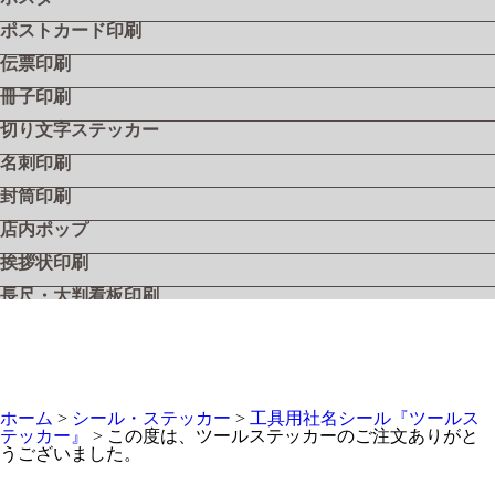
ポストカード印刷
伝票印刷
冊子印刷
切り文字ステッカー
名刺印刷
封筒印刷
店内ポップ
挨拶状印刷
長尺・大判看板印刷
飲食店メニュー
フライヤー・リーフレット
シール・ステッカー
ホーム
>
シール・ステッカー
>
工具用社名シール『ツールス
工具用社名シール『ツールステッカー』
テッカー』
>
この度は、ツールステッカーのご注文ありがと
うございました。
工具用社名シール『ツールステッカー・シルバー』
工具用社名シール『ツールステッカー・クリア』