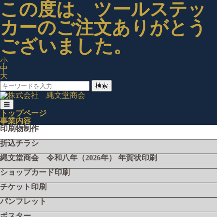
この度は、ツールステッ
カーのご注文ありがとう
ございました。
小
中
大
検索
トップページ
事業内容
印刷物制作
折込チラシ
縄文堂商会 令和八年（2026年） 年賀状印刷
ショップカード印刷
チケット印刷
パンフレット
ポスター