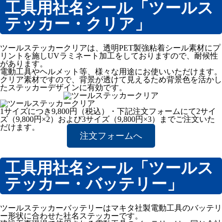
工具用社名シール「ツールス
テッカー・クリア」
ツールステッカークリアは、透明PET製強粘着シール素材にプ
リントを施しUVラミネート加工をしておりますので、耐候性
があります。
電動工具やヘルメット等、様々な用途にお使いいただけます。
クリア素材ですので、背景が透けて見えるため背景色を活かし
たステッカーデザインに有効です。
1サイズにつき9,800円（税込）・下記注文フォームにて2サイ
ズ（9,800円×2）および3サイズ（9,800円×3）までご注文いた
だけます。
注文フォームへ
工具用社名シール「ツールス
テッカー・バッテリー」
ツールステッカーバッテリーはマキタ社製電動工具のバッテリ
ー形状に合わせた社名ステッカーです。