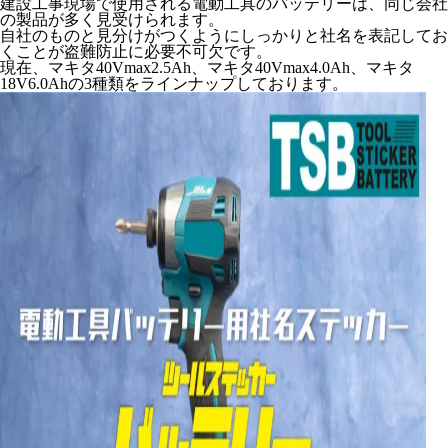
建設工事現場で使用される電動工具のバッテリーは、同じ会社
の製品が多く見受けられます。
自社のものと見分けがつくようにしっかりと社名を表記してお
くことが盗難防止に必要不可欠です。
現在、マキタ40Vmax2.5Ah、マキタ40Vmax4.0Ah、マキタ
18V6.0Ahの3種類をラインナップしております。