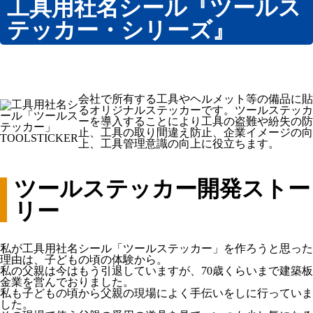
工具用社名シール『ツールス
電動工具用社名シール『ツールステッカー・バッテリー』
テッカー・シリーズ』
ガスメーター（マイコンメーター）用 社名ラベルステッカ
ー・連絡先シール
ホームページ制作
知多半島情報交換市場
会社で所有する工具やヘルメット等の備品に貼
ノベルティ制作
るオリジナルステッカーです。ツールステッカ
ーを導入することにより工具の盗難や紛失の防
オリジナル印刷うちわ
止、工具の取り間違え防止、企業イメージの向
上、工具管理意識の向上に役立ちます。
ピンバッジ
プリントTシャツ
ツールステッカー開発ストー
防染タオル
リー
名入れタオル
ノベルティデザイン
私が工具用社名シール「ツールステッカー」を作ろうと思った
動画制作
理由は、子どもの頃の体験から。
私の父親は今はもう引退していますが、70歳くらいまで建築板
店主挨拶動画（YouTube動画CM/TAD：TENSYU AISATSU
金業を営んでおりました。
DOGA）
私も子どもの頃から父親の現場によく手伝いをしに行っていま
販促・業務ツール
した。