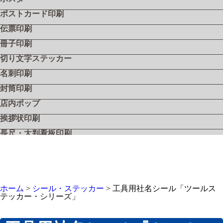
ポストカード印刷
伝票印刷
冊子印刷
切り文字ステッカー
名刺印刷
封筒印刷
店内ポップ
挨拶状印刷
長尺・大判看板印刷
飲食店メニュー
フライヤー・リーフレット
シール・ステッカー
ホーム
>
シール・ステッカー
>
工具用社名シール「ツールス
工具用社名シール『ツールステッカー』
テッカー・シリーズ」
工具用社名シール『ツールステッカー・シルバー』
工具用社名シール『ツールステッカー・クリア』