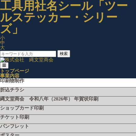
工具用社名シール「ツー
ルステッカー・シリー
ズ」
小
中
大
検索
トップページ
事業内容
印刷物制作
折込チラシ
縄文堂商会 令和八年（2026年） 年賀状印刷
ショップカード印刷
チケット印刷
パンフレット
ポスター