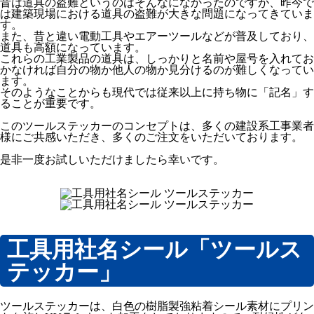
昔は道具の盗難というのはそんなになかったのですが、昨今で
は建築現場における道具の盗難が大きな問題になってきていま
す。
また、昔と違い電動工具やエアーツールなどが普及しており、
道具も高額になっています。
これらの工業製品の道具は、しっかりと名前や屋号を入れてお
かなければ自分の物か他人の物か見分けるのが難しくなってい
ます。
そのようなことからも現代では従来以上に持ち物に「記名」す
ることが重要です。
このツールステッカーのコンセプトは、多くの建設系工事業者
様にご共感いただき、多くのご注文をいただいております。
是非一度お試しいただけましたら幸いです。
工具用社名シール「ツールス
テッカー」
ツールステッカーは、白色の樹脂製強粘着シール素材にプリン