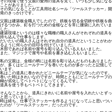
その現場で使う父親の愛用の道具を見て、いつも少し気になる
インボイス制度対応スタンプ『インボイスタンプ』
ことがありました。
その気になることが工具用社名シール「ツールステッカー」開
ナンバープレートストラップ
発のきっかけです。
キャラクターデザイン
父親は建築板金職人でしたので、鉄板を切る金切鋏や鉄板を曲
印鑑
げるつかみ、釘を打つための金槌などを常に腰袋に入れていま
した。
スタンプ印・ネーム印
建築現場というのは様々な職種の職人さんがそれぞれの道具を
持ち込んで仕事をします。
まちおこし事業
だいたいの職人さんはそれぞれ自分の道具だということがわか
るように何らかの目印を付けていました。
SDGs支援事業
木部であれば名前や屋号を彫り込んでいる人もいました。
また、マジックで屋号や名前を書き込む人もいました。
開発商品
私の父親は、金槌の柄には名前を彫り込んだものもありました
会社概要
が、多くはビニールテープを巻いたものが多かったと記憶して
縄文堂商会 SDGs宣言
います。
私はこの道具に巻かれたビニールテープが気になったのです。
お問い合わせ
巻いた時はきれいなのですが、時間とともにビニールテープの
糊が劣化してベトベトになってくるんです。
道具を使う手もベトベトしてきます。
そんなことから、道具にきれいに名前や屋号を入れたいとずっ
と思っていました。
時は経ち、仕事でステッカーを作るようになってふと思いつい
たのが「ツールステッカー」だったのです。