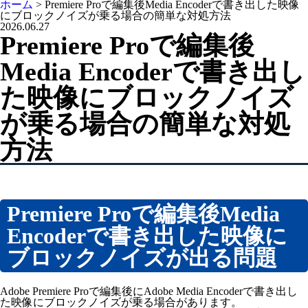
ホーム
>
Premiere Proで編集後Media Encoderで書き出した映像
工具用社名シール『ツールステッカー』
にブロックノイズが乗る場合の簡単な対処方法
2026.06.27
工具用社名シール『ツールステッカー・シルバー』
Premiere Proで編集後
工具用社名シール『ツールステッカー・クリア』
Media Encoderで書き出し
電動工具用社名シール『ツールステッカー・バッテリー』
た映像にブロックノイズ
ガスメーター（マイコンメーター）用 社名ラベルステッカ
ー・連絡先シール
が乗る場合の簡単な対処
ホームページ制作
知多半島情報交換市場
方法
ノベルティ制作
オリジナル印刷うちわ
ピンバッジ
Premiere Proで編集後Media
プリントTシャツ
Encoderで書き出した映像に
防染タオル
ブロックノイズが出る問題
名入れタオル
ノベルティデザイン
Adobe Premiere Proで編集後にAdobe Media Encoderで書き出し
動画制作
た映像にブロックノイズが乗る場合があります。