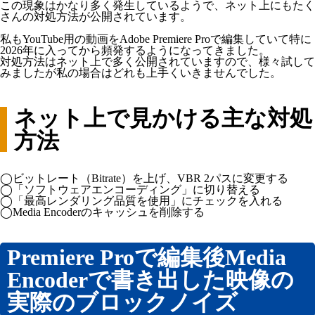
この現象はかなり多く発生しているようで、ネット上にもたく
店主挨拶動画（YouTube動画CM/TAD：TENSYU AISATSU
さんの対処方法が公開されています。
DOGA）
販促・業務ツール
私もYouTube用の動画をAdobe Premiere Proで編集していて特に
2026年に入ってから頻発するようになってきました。
インボイス制度対応スタンプ『インボイスタンプ』
対処方法はネット上で多く公開されていますので、様々試して
みましたが私の場合はどれも上手くいきませんでした。
ナンバープレートストラップ
キャラクターデザイン
ネット上で見かける主な対処
印鑑
方法
スタンプ印・ネーム印
まちおこし事業
◯ビットレート（Bitrate）を上げ、VBR 2パスに変更する
SDGs支援事業
◯「ソフトウェアエンコーディング」に切り替える
◯「最高レンダリング品質を使用」にチェックを入れる
開発商品
◯Media Encoderのキャッシュを削除する
会社概要
縄文堂商会 SDGs宣言
Premiere Proで編集後Media
お問い合わせ
Encoderで書き出した映像の
実際のブロックノイズ