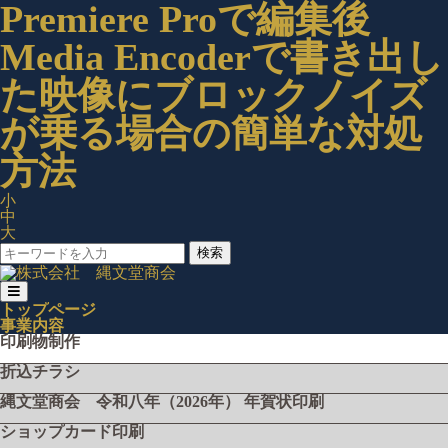
Premiere Proで編集後
Media Encoderで書き出し
た映像にブロックノイズ
が乗る場合の簡単な対処
方法
小
中
大
検索
トップページ
事業内容
印刷物制作
折込チラシ
縄文堂商会 令和八年（2026年） 年賀状印刷
ショップカード印刷