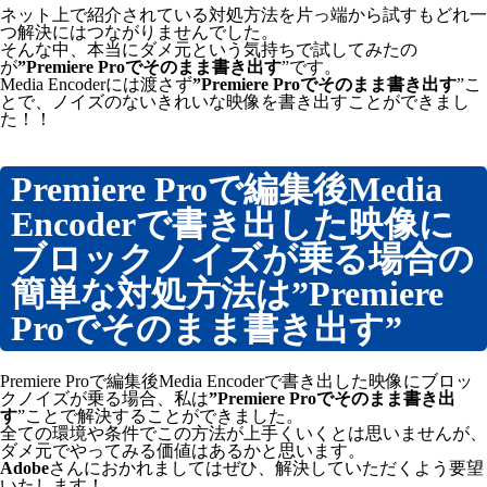
ネット上で紹介されている対処方法を片っ端から試すもどれ一
つ解決にはつながりませんでした。
そんな中、本当にダメ元という気持ちで試してみたの
が
”Premiere Proでそのまま書き出す
”です。
Media Encoderには渡さず
”Premiere Proでそのまま書き出す
”こ
とで、ノイズのないきれいな映像を書き出すことができまし
た！！
Premiere Proで編集後Media
Encoderで書き出した映像に
ブロックノイズが乗る場合の
簡単な対処方法は
”Premiere
Proでそのまま書き出す
”
Premiere Proで編集後Media Encoderで書き出した映像にブロッ
クノイズが乗る場合、私は
”Premiere Proでそのまま書き出
す
”ことで解決することができました。
全ての環境や条件でこの方法が上手くいくとは思いませんが、
ダメ元でやってみる価値はあるかと思います。
Adobe
さんにおかれましてはぜひ、解決していただくよう要望
いたします！