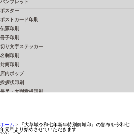
パンフレット
ポスター
ポストカード印刷
伝票印刷
冊子印刷
切り文字ステッカー
名刺印刷
封筒印刷
店内ポップ
挨拶状印刷
長尺・大判看板印刷
飲食店メニュー
フライヤー・リーフレット
シール・ステッカー
ホーム
>
『大草城令和七年新年特別御城印』の頒布を令和七
工具用社名シール『ツールステッカー』
年元旦より始めさせていただきます