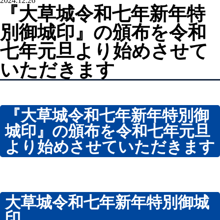
2024.12.26
工具用社名シール『ツールステッカー・シルバー』
『大草城令和七年新年特
工具用社名シール『ツールステッカー・クリア』
別御城印』の頒布を令和
電動工具用社名シール『ツールステッカー・バッテリー』
七年元旦より始めさせて
ガスメーター（マイコンメーター）用 社名ラベルステッカ
ー・連絡先シール
いただきます
ホームページ制作
知多半島情報交換市場
ノベルティ制作
オリジナル印刷うちわ
『大草城令和七年新年特別御
ピンバッジ
城印』の頒布を令和七年元旦
プリントTシャツ
より始めさせていただきます
防染タオル
名入れタオル
ノベルティデザイン
動画制作
大草城令和七年新年特別御城
店主挨拶動画（YouTube動画CM/TAD：TENSYU AISATSU
印
DOGA）