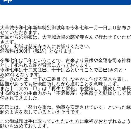
販促・業務ツール
インボイス制度対応スタンプ『インボイスタンプ』
ナンバープレートストラップ
大草城令和七年新年特別御城印を令和七年一月一日より頒布さ
キャラクターデザイン
せていただきます。
元旦からの頒布は、大草城近隣の慈光寺さんで行わせていただ
印鑑
きます。
ぜひ、初詣は慈光寺さんにお詣りください。
スタンプ印・ネーム印
頒布料は300円（税込）となります。
まちおこし事業
令和七年は巳年ということで、古来より豊穣や金運を司る神様
として祀られる蛇が背景に入っております。
SDGs支援事業
令和七年は十二支は巳、十干は乙ということで乙巳(きのと・
み)の年となります。
開発商品
乙・きのとは、十干の二番目でしなやかに伸びる草木を表し、
会社概要
困難があっても紆余曲折しながら進むことを意味します。
縄文堂商会 SDGs宣言
また十二支の「巳」は「再生と変化」を意味し、脱皮して成長
する蛇はその生命力から「不老長寿」を象徴する動物として信
お問い合わせ
仰されてきました。
乙巳には、「努力を重ね、物事を安定させていく」といった縁
起のよさを表しているといえそうです。
この御城印は手に取っていただいた方に幸福がおとずれるよう
願いを込めております。