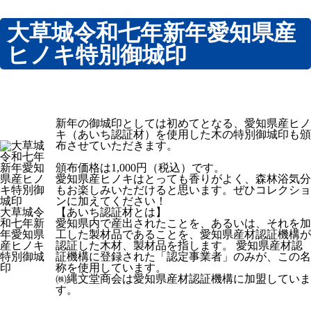
大草城令和七年新年愛知県産
ヒノキ特別御城印
新年の御城印としては初めてとなる、愛知県産ヒノ
キ（あいち認証材）を使用した木の特別御城印も頒
布させていただきます。
頒布価格は1,000円（税込）です。
愛知県産ヒノキはとっても香りがよく、森林浴気分
もお楽しみいただけると思います。ぜひコレクショ
ンに加えてください！
大草城令
【あいち認証材とは】
和七年新
愛知県内で産出されたことを、あるいは、それを加
年愛知県
工した製材品であることを、愛知県産材認証機構が
産ヒノキ
認証した木材、製材品を指します。 愛知県産材認
特別御城
証機構に登録された「認定事業者」のみが、この名
印
称を使用しています。
㈱縄文堂商会は愛知県産材認証機構に加盟していま
す。