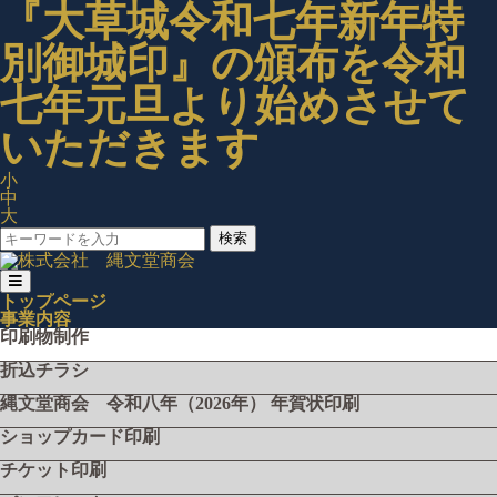
『大草城令和七年新年特
別御城印』の頒布を令和
七年元旦より始めさせて
いただきます
小
中
大
検索
トップページ
事業内容
印刷物制作
折込チラシ
縄文堂商会 令和八年（2026年） 年賀状印刷
ショップカード印刷
チケット印刷