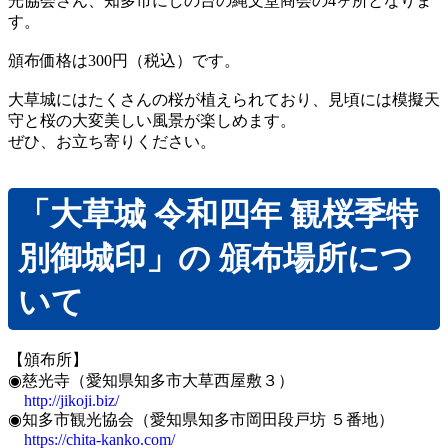
光協会さん、知多市にしの台の縄文堂商会の4ヶ所となりま
スタンプ印・ネーム印
す。
まちおこし事業
頒布価格は300円（税込）です。
SDGs支援事業
大草城にはたくさんの桜が植えられており、見頃には模擬天
開発商品
守と桜の大変美しい風景が楽しめます。
会社概要
ぜひ、お立ち寄りください。
縄文堂商会 SDGs宣言
お問い合わせ
「大草城 令和四年 観桜季特
別御城印」の 頒布場所につ
いて
【頒布所】
◉慈光寺（愛知県知多市大草西屋敷３）
http://jikoji.biz/
◉知多市観光協会（愛知県知多市岡田段戸坊 ５番地）
https://chita-kanko.com/