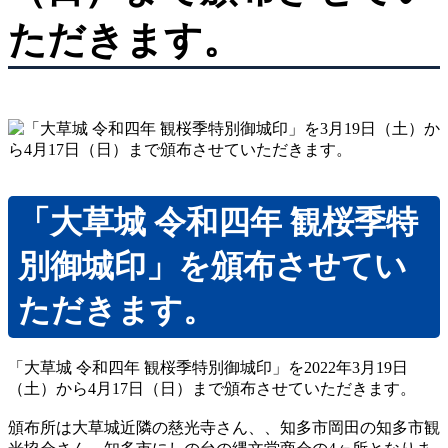
ノベルティ制作
ただきます。
オリジナル印刷うちわ
ピンバッジ
プリントTシャツ
防染タオル
名入れタオル
ノベルティデザイン
「大草城 令和四年 観桜季特
動画制作
別御城印」を頒布させてい
店主挨拶動画（YouTube動画CM/TAD：
TENSYU AISATSU DOGA）
ただきます。
販促・業務ツール
インボイス制度対応スタンプ『インボイ
スタンプ』
「大草城 令和四年 観桜季特別御城印」を2022年3月19日
ナンバープレートストラップ
（土）から4月17日（日）まで頒布させていただきます。
キャラクターデザイン
頒布所は大草城近隣の慈光寺さん、、知多市岡田の知多市観
印鑑