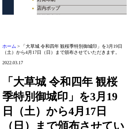
店内ポップ
挨拶状印刷
長尺・大判看板印刷
飲食店メニュー
フライヤー・リーフレット
ホーム
>
「大草城 令和四年 観桜季特別御城印」を3月19日
シール・ステッカー
（土）から4月17日（日）まで頒布させていただきます。
工具用社名シール『ツールステッカー』
2022.03.17
工具用社名シール『ツールステッカー・
シルバー』
「大草城 令和四年 観桜
工具用社名シール『ツールステッカー・
クリア』
季特別御城印」を3月19
電動工具用社名シール『ツールステッカ
ー・バッテリー』
ガスメーター（マイコンメーター）用 社
日（土）から4月17日
名ラベルステッカー・連絡先シール
ホームページ制作
（日）まで頒布させてい
知多半島情報交換市場