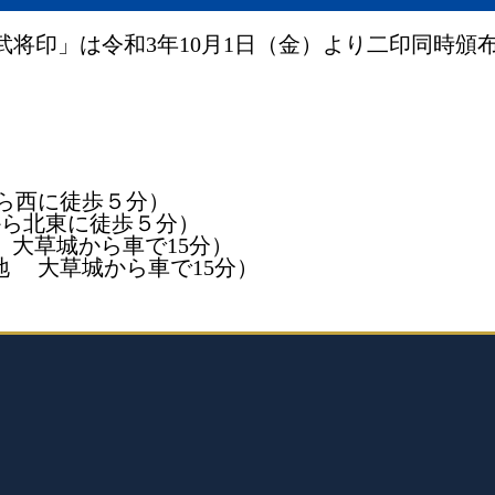
将印」は令和3年10月1日（金）より二印同時頒
。
ら西に徒歩５分）
から北東に徒歩５分）
 大草城から車で15分）
地 大草城から車で15分）