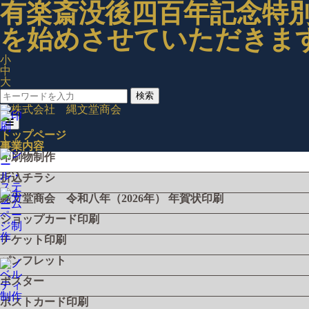
有楽斎没後四百年記念特別
を始めさせていただきま
小
中
大
検索
トップページ
事業内容
印刷物制作
折込チラシ
縄文堂商会 令和八年（2026年） 年賀状印刷
ショップカード印刷
チケット印刷
パンフレット
ポスター
ポストカード印刷