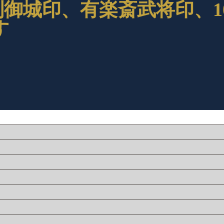
御城印、有楽斎武将印、1
す