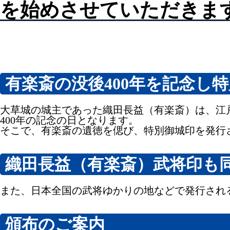
を始めさせていただきま
有楽斎の没後400年を記念し
大草城の城主であった織田長益（有楽斎）は、江戸時代
400年の記念の日となります。
そこで、有楽斎の遺徳を偲び、特別御城印を発行
織田長益（有楽斎）武将印も
また、日本全国の武将ゆかりの地などで発行され
頒布のご案内