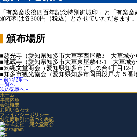
「有楽斎没後四百年記念特別御城印」と「有楽斎武
頒布料は各300円（税込）とさせていただきます
頒布場所
■慈光寺（愛知県知多市大草字西屋敷3 大草城か
■地蔵寺（愛知県知多市大草東屋敷43‐1 大草城
■㈱縄文堂商会（愛知県知多市にしの台4丁目12-1
■知多市観光協会（愛知県知多市岡田段戸坊 ５番
« 前の記事へ
一覧へ
次の記事へ »
ホーム
事業内容
会社概要
お問い合わせ
プライバシーポリシー
特定商取引に基づく表記