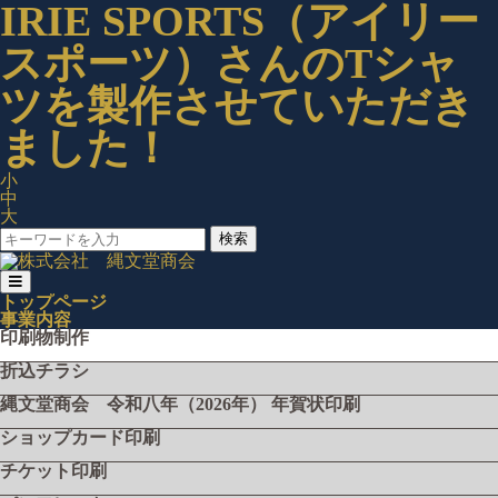
IRIE SPORTS（アイリー
スポーツ）さんのTシャ
ツを製作させていただき
ました！
小
中
大
検索
トップページ
事業内容
印刷物制作
折込チラシ
縄文堂商会 令和八年（2026年） 年賀状印刷
ショップカード印刷
チケット印刷