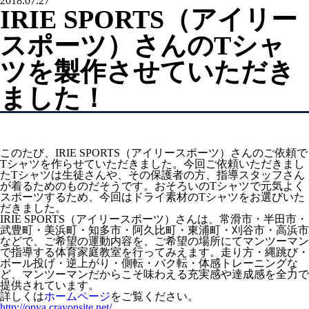
2018.07.27
工具用社名シール『ツールステッカー・シルバー』
IRIE SPORTS（アイリー
工具用社名シール『ツールステッカー・クリア』
スポーツ）さんのTシャ
電動工具用社名シール『ツールステッカー・バッテリー』
ツを製作させていただき
ガスメーター（マイコンメーター）用 社名ラベルステッカ
ー・連絡先シール
ました！
ホームページ制作
知多半島情報交換市場
ノベルティ制作
オリジナル印刷うちわ
このたび、IRIE SPORTS（アイリースポーツ）さんのご依頼で
Tシャツを作らせていただきました。今回ご依頼いただきまし
ピンバッジ
たTシャツは生徒さんや、その保護者の方、指導スタッフさん
が着るためのものだそうです。おそろいのTシャツで元気よく
プリントTシャツ
スポーツするため、今回はドライ素材のTシャツをお選びいた
だきました。
防染タオル
IRIE SPORTS（アイリースポーツ）さんは、常滑市・半田市・
武豊町・美浜町・知多市・阿久比町・東浦町・刈谷市・高浜市
名入れタオル
などで、ご希望の運動内容を、ご希望の場所にてマンツーマン
で指導する体育家庭教室を行ってみえます。走り方・縄跳び・
ノベルティデザイン
ボール投げ・逆上がり・側転・バク転・体感トレーニングな
ど、マンツーマンだからこそ味わえる充実感や達成感を全力で
動画制作
提供されています。
詳しくは
ホームページ
をご覧ください。
店主挨拶動画（YouTube動画CM/TAD：TENSYU AISATSU
http://opya.crayonsite.net/
DOGA）