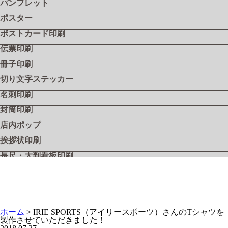
パンフレット
ポスター
ポストカード印刷
伝票印刷
冊子印刷
切り文字ステッカー
名刺印刷
封筒印刷
店内ポップ
挨拶状印刷
長尺・大判看板印刷
飲食店メニュー
フライヤー・リーフレット
シール・ステッカー
ホーム
>
IRIE SPORTS（アイリースポーツ）さんのTシャツを
工具用社名シール『ツールステッカー』
製作させていただきました！