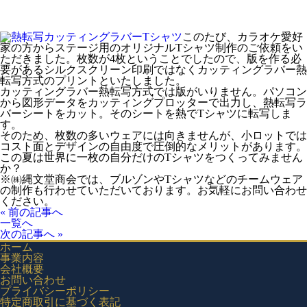
ガスメーター（マイコンメーター）用 社名ラベルステッカ
ー・連絡先シール
このたび、カラオケ愛好
ホームページ制作
家の方からステージ用のオリジナルTシャツ制作のご依頼をい
知多半島情報交換市場
ただきました。枚数が4枚ということでしたので、版を作る必
要があるシルクスクリーン印刷ではなくカッティングラバー熱
ノベルティ制作
転写方式のプリントといたしました。
カッティングラバー熱転写方式では版がいりません。パソコン
オリジナル印刷うちわ
から図形データをカッティングプロッターで出力し、熱転写ラ
バーシートをカット。そのシートを熱でTシャツに転写しま
ピンバッジ
す。
そのため、枚数の多いウェアには向きませんが、小ロットでは
プリントTシャツ
コスト面とデザインの自由度で圧倒的なメリットがあります。
この夏は世界に一枚の自分だけのTシャツをつくってみません
防染タオル
か？
※㈱縄文堂商会では、ブルゾンやTシャツなどのチームウェア
名入れタオル
の制作も行わせていただいております。お気軽にお問い合わせ
ください。
ノベルティデザイン
« 前の記事へ
動画制作
一覧へ
次の記事へ »
店主挨拶動画（YouTube動画CM/TAD：TENSYU AISATSU
ホーム
DOGA）
事業内容
販促・業務ツール
会社概要
お問い合わせ
インボイス制度対応スタンプ『インボイスタンプ』
プライバシーポリシー
特定商取引に基づく表記
ナンバープレートストラップ