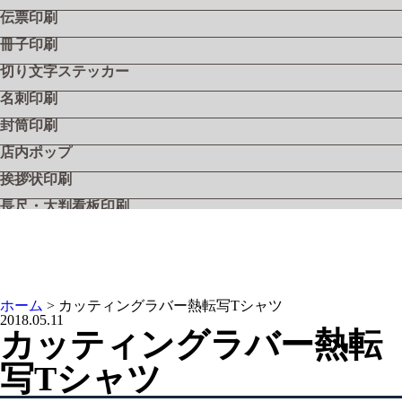
伝票印刷
冊子印刷
切り文字ステッカー
名刺印刷
封筒印刷
店内ポップ
挨拶状印刷
長尺・大判看板印刷
飲食店メニュー
フライヤー・リーフレット
シール・ステッカー
ホーム
>
カッティングラバー熱転写Tシャツ
工具用社名シール『ツールステッカー』
2018.05.11
カッティングラバー熱転
工具用社名シール『ツールステッカー・シルバー』
写Tシャツ
工具用社名シール『ツールステッカー・クリア』
電動工具用社名シール『ツールステッカー・バッテリー』