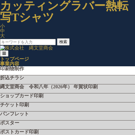
カッティングラバー熱転
写Tシャツ
小
中
大
検索
トップページ
事業内容
印刷物制作
折込チラシ
縄文堂商会 令和八年（2026年） 年賀状印刷
ショップカード印刷
チケット印刷
パンフレット
ポスター
ポストカード印刷