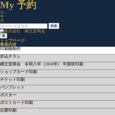
My 予約
小
中
大
検索
トップページ
事業内容
印刷物制作
折込チラシ
縄文堂商会 令和八年（2026年） 年賀状印刷
ショップカード印刷
チケット印刷
パンフレット
ポスター
ポストカード印刷
伝票印刷