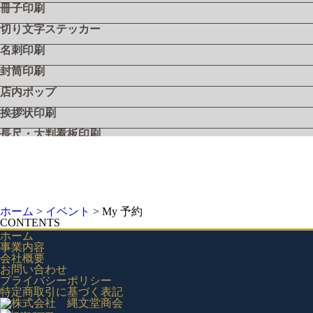
冊子印刷
切り文字ステッカー
名刺印刷
封筒印刷
店内ポップ
挨拶状印刷
長尺・大判看板印刷
飲食店メニュー
フライヤー・リーフレット
シール・ステッカー
ホーム
>
イベント
>
My 予約
工具用社名シール『ツールステッカー』
CONTENTS
ホーム
工具用社名シール『ツールステッカー・シルバー』
事業内容
会社概要
工具用社名シール『ツールステッカー・クリア』
お問い合わせ
プライバシーポリシー
電動工具用社名シール『ツールステッカー・バッテリー』
特定商取引に基づく表記
ガスメーター（マイコンメーター）用 社名ラベルステッカ
ー・連絡先シール